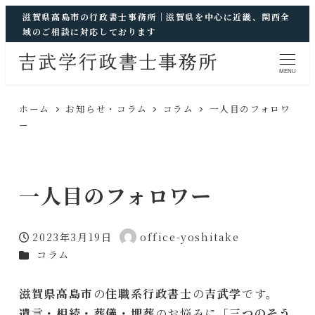
滋賀県高島市の行政書士事務所｜滋賀県を中心に近畿、関西全
域のご相談に対応しております
MENU
ホーム
お知らせ・コラム
コラム
一人目のフォロワ
ー
一人目のフォロワー
2023年3月19日
office-yoshitake
投稿日
著
カテゴリー
コラム
者
滋賀県高島市
の
住職系行政書士
の
吉武学
です。
遺言・相続・葬儀・埋葬
のお悩みに「
三つのそう