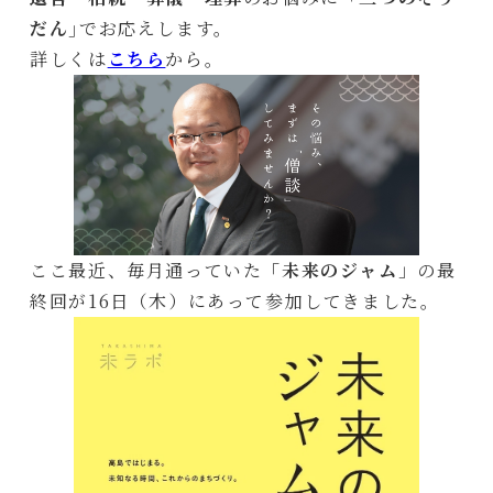
だん
｣でお応えします。
詳しくは
こちら
から。
ここ最近、毎月通っていた
「未来のジャム
」の最
終回が16日（木）にあって参加してきました。