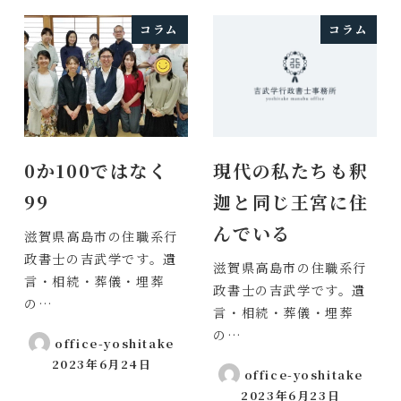
コラム
コラム
0か100ではなく
現代の私たちも釈
99
迦と同じ王宮に住
んでいる
滋賀県高島市の住職系行
政書士の吉武学です。遺
滋賀県高島市の住職系行
言・相続・葬儀・埋葬
政書士の吉武学です。遺
の…
言・相続・葬儀・埋葬
の…
office-yoshitake
2023年6月24日
投稿日
office-yoshitake
2023年6月23日