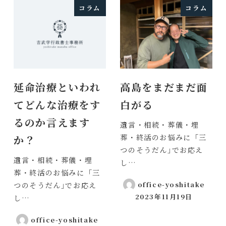
コラム
コラム
延命治療といわれ
高島をまだまだ面
てどんな治療をす
白がる
るのか言えます
遺言・相続・葬儀・埋
葬・終活のお悩みに「三
か？
つのそうだん｣でお応え
遺言・相続・葬儀・埋
し…
葬・終活のお悩みに「三
office-yoshitake
つのそうだん｣でお応え
2023年11月19日
し…
投稿日
office-yoshitake