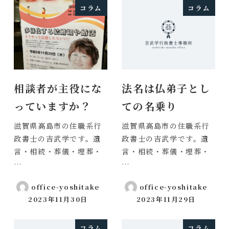
コラム
コラム
相談者が主役にな
法名は仏弟子とし
っていますか？
ての名乗り
滋賀県高島市の住職系行
滋賀県高島市の住職系行
政書士の吉武学です。遺
政書士の吉武学です。遺
言・相続・葬儀・埋葬・
言・相続・葬儀・埋葬・
…
…
office-yoshitake
office-yoshitake
2023年11月30日
2023年11月29日
投稿日
投稿日
コラム
コラム