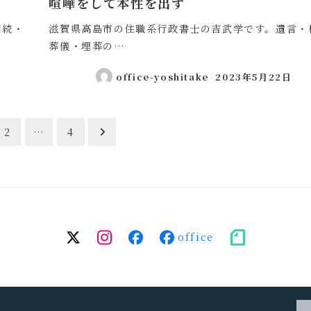
喧嘩をして本性を出す
相続・
滋賀県高島市の住職系行政書士の吉武学です。遺言・
葬儀・埋葬の…
office-yoshitake
2023年5月22日
投稿日
2
…
4
twitter
Instagram
facebook（個
facebook（事
note
人）
務
所）