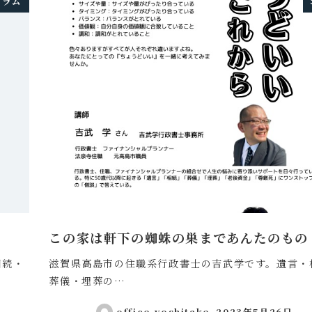
コラム
この家は軒下の蜘蛛の巣まであんたのもの
相続・
滋賀県高島市の住職系行政書士の吉武学です。遺言・
葬儀・埋葬の…
office-yoshitake
2023年5月26日