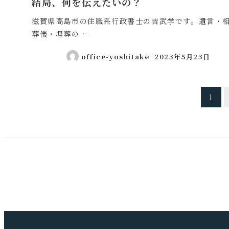
結局、何を伝えたいの？
滋賀県高島市の住職系行政書士の吉武学です。遺言・
葬儀・埋葬の…
office-yoshitake
2023年5月23日
投稿日
投
1
稿
の
ペ
ー
ジ