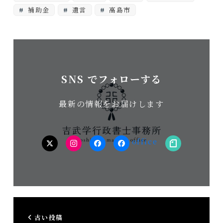
補助金
遺言
高島市
SNS でフォローする
最新の情報をお届けします
twitter
Instagram
facebook（個
facebook（事
note
人）
務
所）
古い投稿