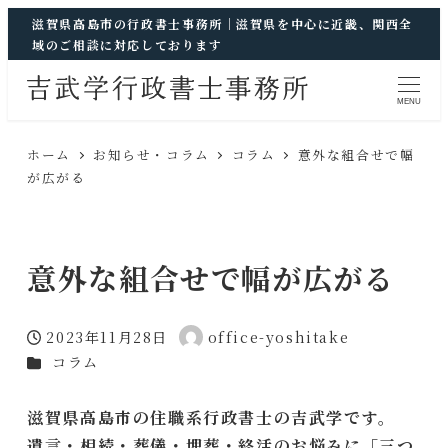
滋賀県高島市の行政書士事務所｜滋賀県を中心に近畿、関西全
域のご相談に対応しております
MENU
ホーム
お知らせ・コラム
コラム
意外な組合せで幅
が広がる
意外な組合せで幅が広がる
2023年11月28日
office-yoshitake
投稿日
著
カテゴリー
コラム
者
滋賀県高島市の住職系行政書士の吉武学です。
遺言・相続・葬儀・埋葬・終活のお悩みに「三つ