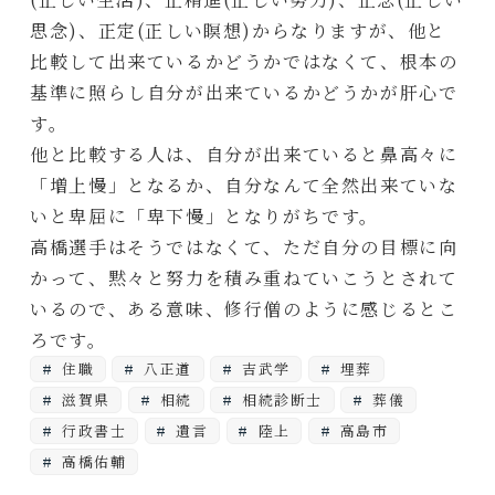
思念)、正定(正しい瞑想)からなりますが、他と
比較して出来ているかどうかではなくて、根本の
基準に照らし自分が出来ているかどうかが肝心で
す。
他と比較する人は、自分が出来ていると鼻高々に
「増上慢」となるか、自分なんて全然出来ていな
いと卑屈に「卑下慢」となりがちです。
高橋選手はそうではなくて、ただ自分の目標に向
かって、黙々と努力を積み重ねていこうとされて
いるので、ある意味、修行僧のように感じるとこ
ろです。
住職
八正道
吉武学
埋葬
滋賀県
相続
相続診断士
葬儀
行政書士
遺言
陸上
高島市
高橋佑輔