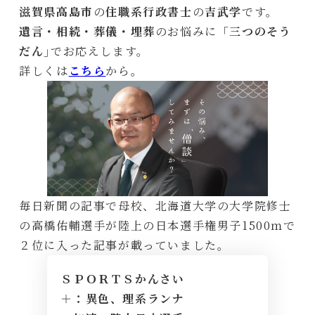
滋賀県高島市
の
住職系行政書士
の
吉武学
です。
遺言・相続・葬儀・埋葬
のお悩みに「
三つのそう
だん
｣でお応えします。
詳しくは
こちら
から。
毎日新聞の記事で母校、北海道大学の大学院修士
の高橋佑輔選手が陸上の日本選手権男子1500ｍで
２位に入った記事が載っていました。
ＳＰＯＲＴＳかんさい
＋：異色、理系ランナ