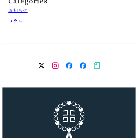
Categories
お知らせ
コラム
twitter
Instagram
facebook（個
facebook（
note
人）
務
所）