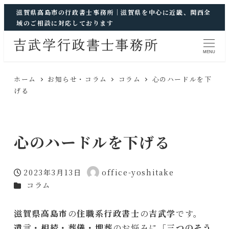
滋賀県高島市の行政書士事務所｜滋賀県を中心に近畿、関西全
域のご相談に対応しております
MENU
ホーム
お知らせ・コラム
コラム
心のハードルを下
げる
心のハードルを下げる
2023年3月13日
office-yoshitake
投稿日
著
カテゴリー
コラム
者
滋賀県高島市
の
住職系行政書士
の
吉武学
です。
遺言・相続・葬儀・埋葬
のお悩みに「
三つのそう