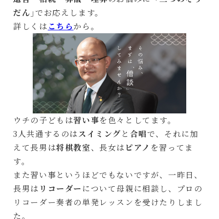
だん
｣でお応えします。
詳しくは
こちら
から。
ウチの子どもは
習い事
を色々としてます。
3人共通するのは
スイミング
と
合唱
で、それに加
えて長男は
将棋教室
、長女は
ピアノ
を習ってま
す。
また習い事というほどでもないですが、一昨日、
長男は
リコーダー
について母親に相談し、プロの
リコーダー奏者の単発レッスンを受けたりしまし
た。