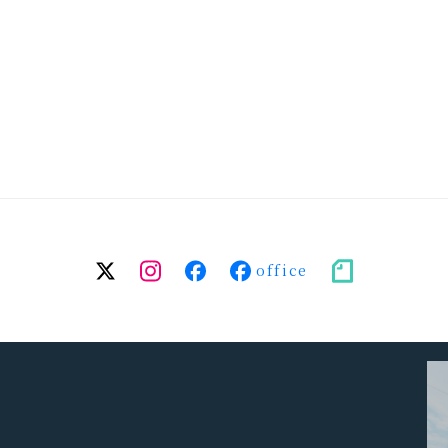
twitter
Instagram
facebook（個
facebook（事
note
人）
務
所）