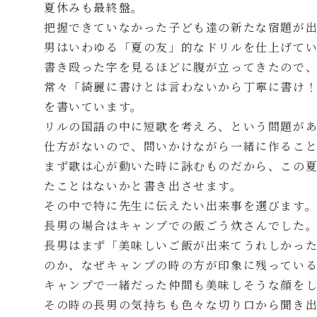
夏休みも最終盤。
把握できていなかった子ども達の新たな宿題が
男はいわゆる「夏の友」的なドリルを仕上げて
書き殴った字を見るほどに腹が立ってきたので
常々「綺麗に書けとは言わないから丁寧に書け
を書いています。
リルの国語の中に短歌を考えろ、という問題が
仕方がないので、問いかけながら一緒に作るこ
まず歌は心が動いた時に詠むものだから、この
たことはないかと書き出させます。
その中で特に先生に伝えたい出来事を選びます
長男の場合はキャンプでの飯ごう炊さんでした
長男はまず「美味しいご飯が出来てうれしかっ
のか、なぜキャンプの時の方が印象に残ってい
キャンプで一緒だった仲間も美味しそうな顔を
その時の長男の気持ちも色々な切り口から聞き