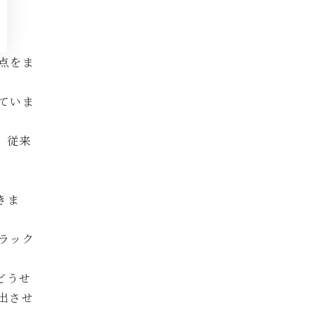
点をま
ていま
、従来
きま
ラック
どうせ
出させ