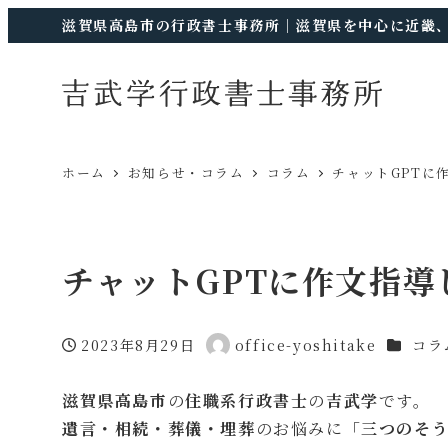
滋賀県高島市の行政書士事務所｜滋賀県を中心に近畿
ホーム
お知らせ・コラム
コラム
チャットGPTに
チャットGPTに作文指導
カテゴリ
2023年8月29日
office-yoshitake
コラ
投稿日
著
者
滋賀県高島市
の
住職系行政書士
の
吉武学
です。
遺言・相続・葬儀・埋葬
のお悩みに「
三つのそ