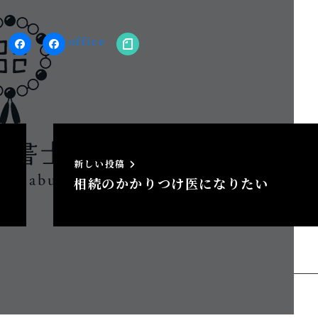
stagram
facebook（個
facebook（事
note
人）
務
所）
新しい投稿
相続のかかりつけ医になりたい
へのトラックバック