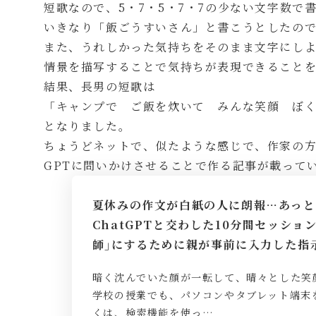
短歌なので、5・7・5・7・7の少ない文字数で
いきなり「飯ごうすいさん」と書こうとしたの
また、うれしかった気持ちをそのまま文字にし
情景を描写することで気持ちが表現できること
結果、長男の短歌は
「キャンプで ご飯を炊いて みんな笑顔 ぼ
となりました。
ちょうどネットで、似たような感じで、作家の方
GPTに問いかけさせることで作る記事が載って
夏休みの作文が白紙の人に朗報…あっと
ChatGPTと交わした10分間セッショ
師｣にするために親が事前に入力した指示
暗く沈んでいた顔が一転して、晴々とした笑
学校の授業でも、パソコンやタブレット端末
くは、検索機能を使っ…