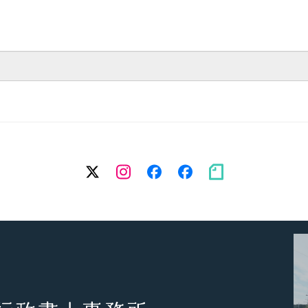
twitter
Instagram
facebook（個
facebook（
note
人）
務
所）