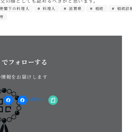
外交の顔としても認めるべきかと思います。
使閣下の料理人
料理人
滋賀県
相続
相続診
市
S でフォローする
の情報をお届けします
stagram
facebook（個
facebook（事
note
人）
務
所）