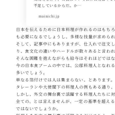
不足しているからだ。か…
mainichi.jp
日本を伝えるために日本料理が作れるのはもち
も必要になるでしょうし、多様な技量が求めら
そして、記事中にもありますが、仕入れで注文
り、食文化の違いやハードルが数々あると言わ
そんな困難を抱えながらも給与はそれほどでは
今の日本食ブームの中では、公邸料理人となれ
多いでしょう。
単なる箔付けでは人は集まらない、とあります
タレーランや大使閣下の料理人の例もある通り
しかし、外交の舞台裏で活躍する料理人たちに
全ての、とは言えませんが、一定の基準を超え
ではないでしょうか。