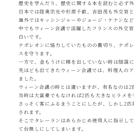
歴史を学んだり、歴史に関する本を読むと必ず
日本では陸奥宗光や杉原千畝、吉田茂も外交官
海外ではキッシンジャーやジョージ・ケナンなど
中でもウィーン会議で活躍したフランスの外交
白いです。
ナポレオンに協力していたものの裏切り、ナポ
スを守ります。
一方で、金もうけに精を出していない時は陰謀
先ほども出てきたウィーン会議では、料理人のア
ました。
ウィーン会議の時とは違いますが、有名なのは2
当時は大富豪でもなければ2匹も大きなヒラメを
さっそく客にふるまうことにしたが、しかし2匹
されます。
そこでタレーランはあらかじめ使用人に指示して
て台無しにしてしまいます。