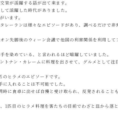
外交官が活躍する話が出て来ます。
として活躍した時代がありました。
がいます。
官タレーランは様々なエピソードがあり、調べるだけで非
レオン失脚後のウィーン会議で他国の利害関係を利用して
に手を染めている、と言われるほど暗躍していました。
ントナン・カレームに料理を出させて、グルメとして注
匹のヒラメのエピソードです。
手に入れることは不可能でした。
同時に食卓に出せば自慢と受け取られ、反発されること
、1匹目のヒラメ料理を客たちの目前でわざと皿から落