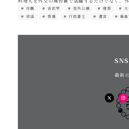
料理人を外交の舞台裏で活躍するだけでなく、
住職
吉武学
在外公館
埋葬
大
終活
葬儀
行政書士
遺言
高島
SN
最新
twitter
In