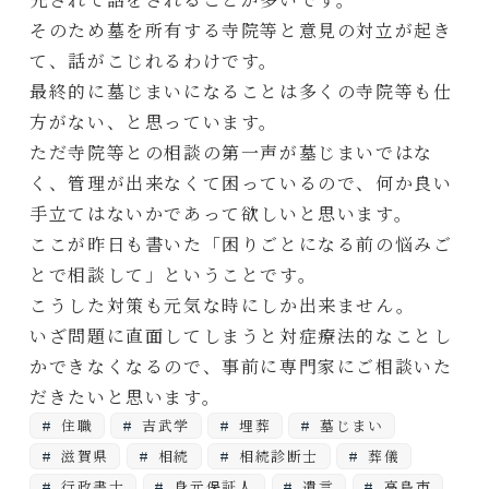
そのため墓を所有する寺院等と意見の対立が起き
て、話がこじれるわけです。
最終的に墓じまいになることは多くの寺院等も仕
方がない、と思っています。
ただ寺院等との相談の第一声が墓じまいではな
く、管理が出来なくて困っているので、何か良い
手立てはないかであって欲しいと思います。
ここが昨日も書いた「困りごとになる前の悩みご
とで相談して」ということです。
こうした対策も元気な時にしか出来ません。
いざ問題に直面してしまうと対症療法的なことし
かできなくなるので、事前に専門家にご相談いた
だきたいと思います。
住職
吉武学
埋葬
墓じまい
滋賀県
相続
相続診断士
葬儀
行政書士
身元保証人
遺言
高島市