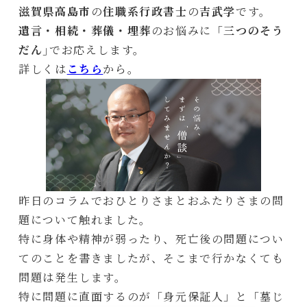
滋賀県高島市
の
住職系行政書士
の
吉武学
です。
遺言・相続・葬儀・埋葬
のお悩みに「
三つのそう
だん
｣でお応えします。
詳しくは
こちら
から。
昨日のコラムでおひとりさまとおふたりさまの問
題について触れました。
特に身体や精神が弱ったり、死亡後の問題につい
てのことを書きましたが、そこまで行かなくても
問題は発生します。
特に問題に直面するのが「身元保証人」と「墓じ