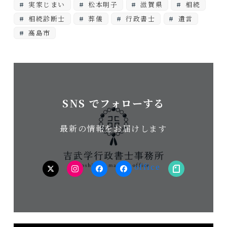
実家じまい
松本明子
滋賀県
相続
相続診断士
葬儀
行政書士
遺言
高島市
SNS でフォローする
最新の情報をお届けします
twitter
Instagram
facebook（個
facebook（事
note
人）
務
所）