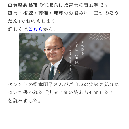
滋賀県高島市
の
住職系行政書士
の
吉武学
です。
遺言・相続・葬儀・埋葬
のお悩みに「
三つのそう
だん
｣でお応えします。
詳しくは
こちら
から。
タレントの松本明子さんがご自身の実家の処分に
ついて書かれた「実家じまい終わらせました！」
を読みました。