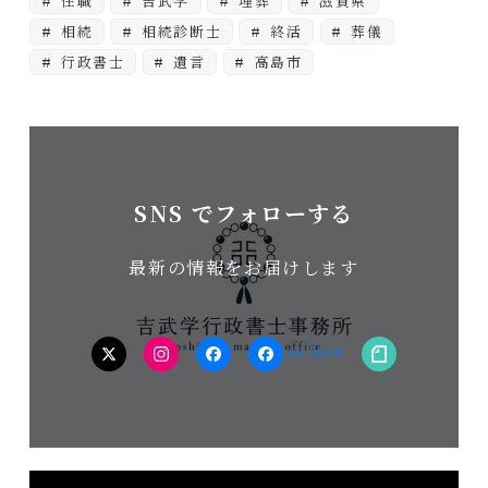
住職
吉武学
埋葬
滋賀県
相続
相続診断士
終活
葬儀
行政書士
遺言
高島市
SNS でフォローする
最新の情報をお届けします
twitter
Instagram
facebook（個
facebook（事
note
人）
務
所）