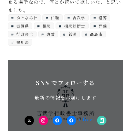
せる場所なので、何とか続いて欲しいな、と思い
ました。
ゆとなみ社
住職
吉武学
埋葬
滋賀県
相続
相続診断士
葬儀
行政書士
遺言
銭湯
高島市
鴨川湯
SNS でフォローする
最新の情報をお届けします
twitter
Instagram
facebook（個
facebook（事
note