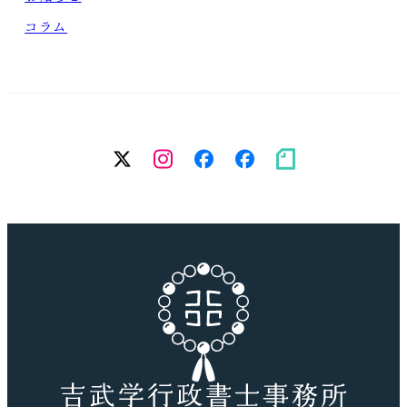
コラム
twitter
Instagram
facebook（個
facebook（
note
人）
務
所）