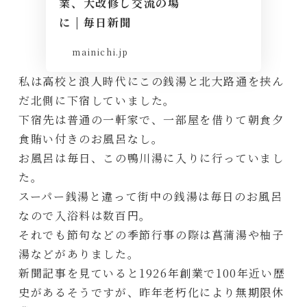
業、大改修し交流の場
に | 毎日新聞
mainichi.jp
私は高校と浪人時代にこの銭湯と北大路通を挟ん
だ北側に下宿していました。
下宿先は普通の一軒家で、一部屋を借りて朝食夕
食賄い付きのお風呂なし。
お風呂は毎日、この鴨川湯に入りに行っていまし
た。
スーパー銭湯と違って街中の銭湯は毎日のお風呂
なので入浴料は数百円。
それでも節句などの季節行事の際は菖蒲湯や柚子
湯などがありました。
新聞記事を見ていると1926年創業で100年近い歴
史があるそうですが、昨年老朽化により無期限休