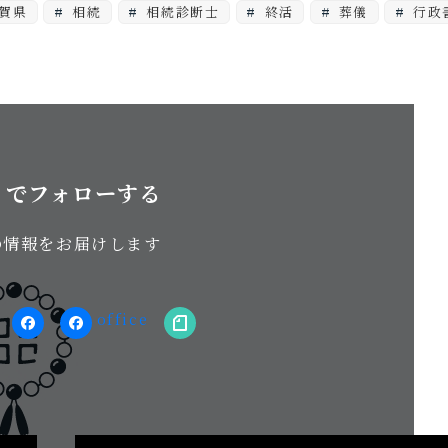
賀県
相続
相続診断士
終活
葬儀
行政
S でフォローする
の情報をお届けします
stagram
facebook（個
facebook（事
note
人）
務
所）