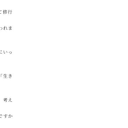
て修行
われま
にいっ
「生き
」考え
ですか