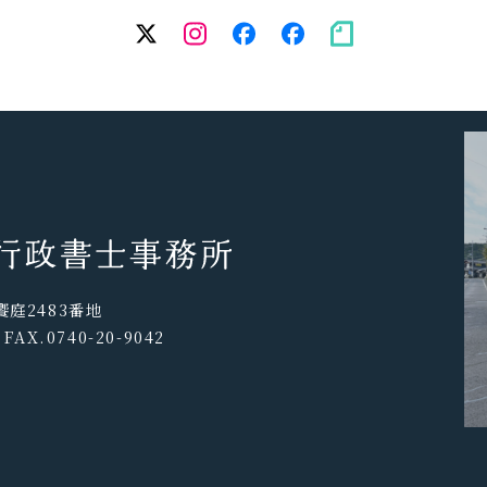
twitter
Instagram
facebook（個
facebook（
note
人）
務
所）
庭2483番地
 FAX.0740-20-9042