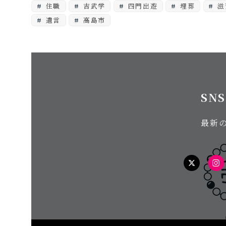
住職
吉武学
四門出遊
埋葬
滋
遺言
高島市
SN
最新
twitter
In