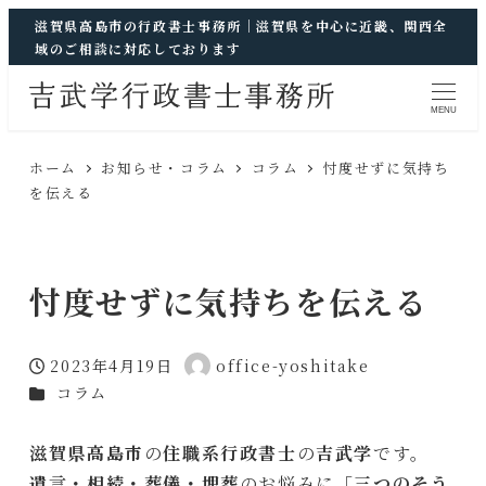
滋賀県高島市の行政書士事務所｜滋賀県を中心に近畿、関西全
域のご相談に対応しております
MENU
ホーム
お知らせ・コラム
コラム
忖度せずに気持ち
を伝える
忖度せずに気持ちを伝える
2023年4月19日
office-yoshitake
投稿日
著
カテゴリー
コラム
者
滋賀県高島市
の
住職系行政書士
の
吉武学
です。
遺言・相続・葬儀・埋葬
のお悩みに「
三つのそう