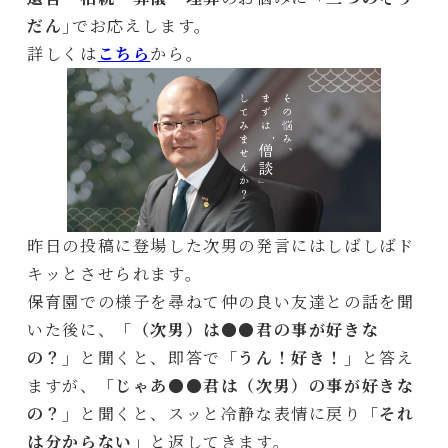
だん
｣でお応えします。
詳しくは
こちら
から。
昨日の投稿に登場した次男の発言にはしばしばド
キッとさせられます。
保育園での様子を尋ねて仲の良い友達との話を聞
いた後に、
「（次男）は●●君の事が好きな
の？」
と聞くと、即答で
「うん！好き！」
と答え
ますが、
「じゃあ●●君は（次男）の事が好きな
の？」
と聞くと、スッと冷静な表情に戻り
「それ
は分からない」
と返してきます。