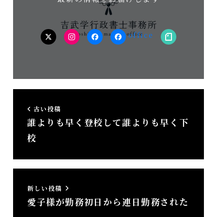
twitter
Instagram
facebook（個
facebook（事
note
人）
務
所）
古い投稿
誰よりも早く登校して誰よりも早く下
校
新しい投稿
愛子様が勤務初日から連日勤務された