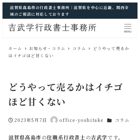
滋賀県高島市の行政書士事務所｜滋賀県を中心に近畿、関西全
域のご相談に対応しております
MENU
ホーム
お知らせ・コラム
コラム
どうやって売るか
はイチゴほど甘くない
どうやって売るかはイチゴ
ほど甘くない
カテゴリー
2023年5月7日
office-yoshitake
コラム
投稿日
著
者
滋賀県高島市
の
住職系行政書士
の
吉武学
です。