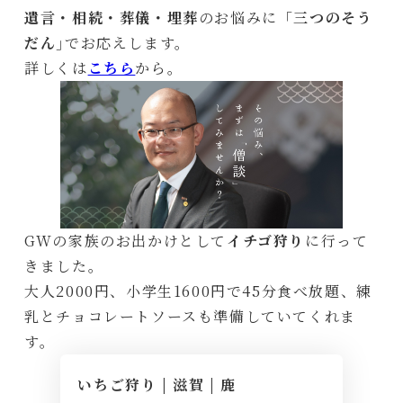
遺言・相続・葬儀・埋葬
のお悩みに「
三つのそう
だん
｣でお応えします。
詳しくは
こちら
から。
GWの家族のお出かけとして
イチゴ狩り
に行って
きました。
大人2000円、小学生1600円で45分食べ放題、練
乳とチョコレートソースも準備していてくれま
す。
いちご狩り | 滋賀 | 鹿