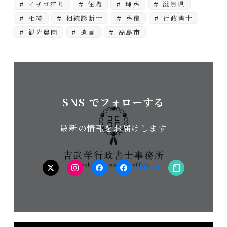
イチゴ狩り
住職
埋葬
滋賀県
相続
相続診断士
葬儀
行政書士
観光農園
遺言
高島市
SNS でフォローする
最新の情報をお届けします
twitter
Instagram
facebook（個
facebook（事
note
人）
務
所）