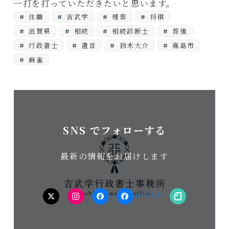
一打を打っていただきたいと思います。
住職
吉武学
埋葬
将棋
滋賀県
相続
相続診断士
葬儀
行政書士
遺言
鈴木大介
高島市
麻雀
SNS でフォローする
最新の情報をお届けします
twitter
Instagram
facebook（個
facebook（事
note
人）
務