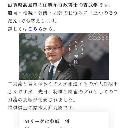
滋賀県高島市
の
住職系行政書士
の
吉武学
です。
遺言・相続・葬儀・埋葬
のお悩みに「
三つのそう
だん
｣でお応えします。
詳しくは
こちら
から。
二刀流と言えば多くの人が創造するのが大谷翔平
さんですが、先日、将棋と麻雀のプロとしての二
刀流の挑戦が発表されました。
将棋棋士の鈴木大介九段です。
Mリーグに参戦 将