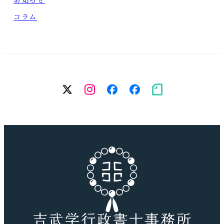
コラム
twitter
Instagram
facebook（個
facebook（
note
人）
務
所）