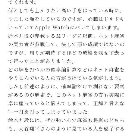
てくれます。
何としても上がりたい高い手をはっている時に、
すました顔をしているのですが、心臓はドキドキ
いっていてApple Watchにバレてしまいます。
鈴木九段が参戦するMリーグに以前、ネット麻雀
の実力者が参戦して、決して悪い成績ではないの
ですが、周りが期待するほどの成績を残せず去っ
て行ったことがありました。
どの牌を打つかの確率論計算などはネット麻雀を
やりこんでいる人の方が長けている気がします。
しかし前述のように、確率論だけで測れない要素
があるのが麻雀で、このネット麻雀の方も実際に
卓に座っていると悩んでしまって、正解と言えな
い一打を打ってしまっていました。
鈴木九段には、ぜひ強い心で麻雀も将棋のどちら
も、大谷翔平さんのように見ている人を魅了する