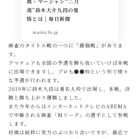
棋・マージャン“二刀
流”鈴木大介九段の覚
悟とは | 毎日新聞
mainichi.jp
麻雀のタイトル戦の一つに「最強戦」がありま
す。
アマチュアも全国の予選を勝ち抜いていけば本戦
に出場できますし、プロも●●枠という形で様々
な予選が行われます。
2019年に鈴木九段は著名人枠で出場し、本戦、決
勝と勝ち上がり優勝しました。
また今年からはインターネットテレビのABEMA
で中継される麻雀「Mリーグ」の選手として参戦
します。
将棋は純粋に実力のぶつかり合いですが、最近で