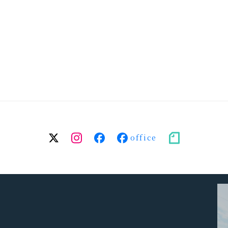
twitter
Instagram
facebook（個
facebook（事
note
人）
務
所）