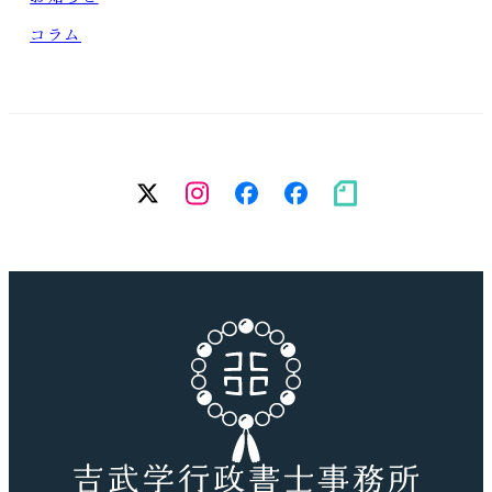
コラム
twitter
Instagram
facebook（個
facebook（
note
人）
務
所）