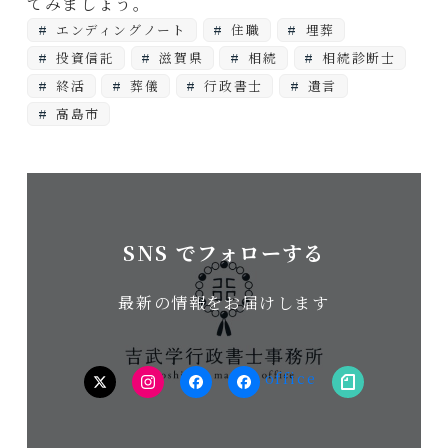
てみましょう。
エンディングノート
住職
埋葬
投資信託
滋賀県
相続
相続診断士
終活
葬儀
行政書士
遺言
高島市
SNS でフォローする
最新の情報をお届けします
twitter
Instagram
facebook（個
facebook（事
note
人）
務