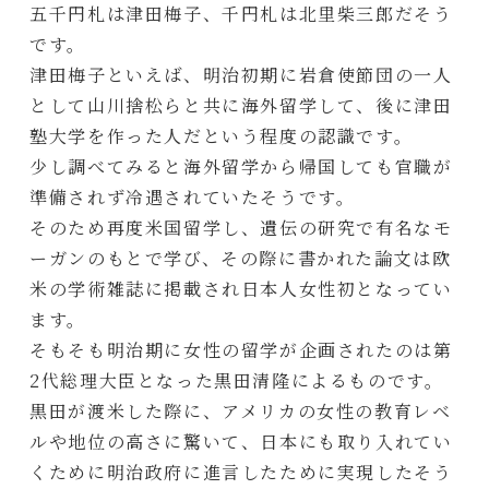
五千円札は津田梅子、千円札は北里柴三郎だそう
です。
津田梅子といえば、明治初期に岩倉使節団の一人
として山川捨松らと共に海外留学して、後に津田
塾大学を作った人だという程度の認識です。
少し調べてみると海外留学から帰国しても官職が
準備されず冷遇されていたそうです。
そのため再度米国留学し、遺伝の研究で有名なモ
ーガンのもとで学び、その際に書かれた論文は欧
米の学術雑誌に掲載され日本人女性初となってい
ます。
そもそも明治期に女性の留学が企画されたのは第
2代総理大臣となった黒田清隆によるものです。
黒田が渡米した際に、アメリカの女性の教育レベ
ルや地位の高さに驚いて、日本にも取り入れてい
くために明治政府に進言したために実現したそう