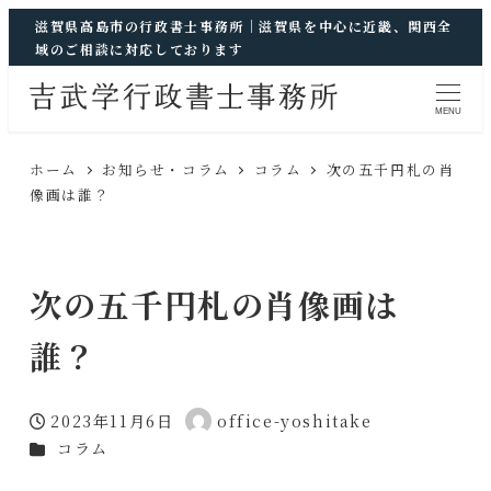
滋賀県高島市の行政書士事務所｜滋賀県を中心に近畿、関西全
域のご相談に対応しております
MENU
ホーム
お知らせ・コラム
コラム
次の五千円札の肖
像画は誰？
次の五千円札の肖像画は
誰？
2023年11月6日
office-yoshitake
投稿日
著
カテゴリー
コラム
者