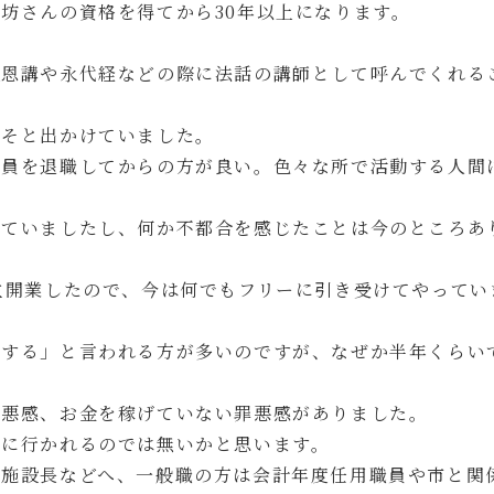
坊さんの資格を得てから30年以上になります。
報恩講や永代経などの際に法話の講師として呼んでくれる
いそと出かけていました。
務員を退職してからの方が良い。色々な所で活動する人間
していましたし、何か不都合を感じたことは今のところあ
立開業したので、今は何でもフリーに引き受けてやってい
。
りする」と言われる方が多いのですが、なぜか半年くらい
罪悪感、お金を稼げていない罪悪感がありました。
きに行かれるのでは無いかと思います。
は施設長などへ、一般職の方は会計年度任用職員や市と関