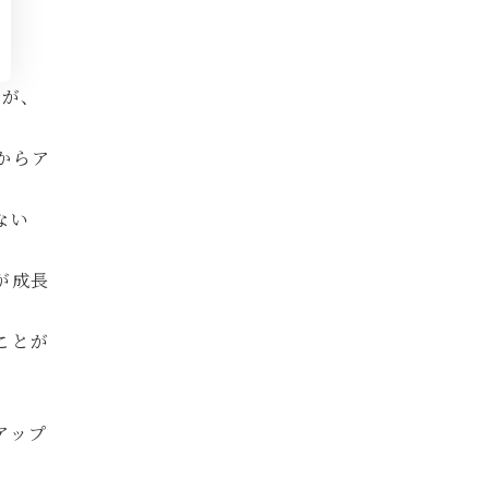
たが、
からア
ない
が成長
ことが
アップ