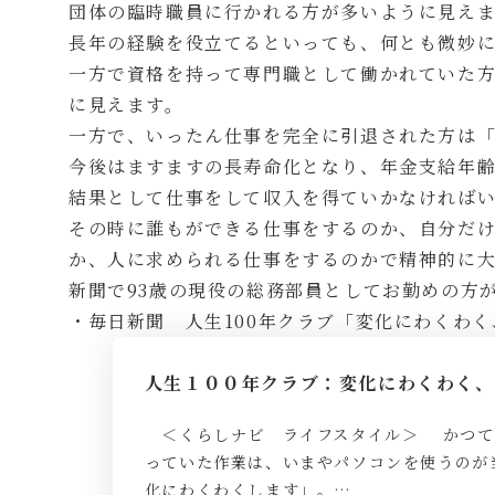
団体の臨時職員に行かれる方が多いように見え
長年の経験を役立てるといっても、何とも微妙
一方で資格を持って専門職として働かれていた
に見えます。
一方で、いったん仕事を完全に引退された方は
今後はますますの長寿命化となり、年金支給年
結果として仕事をして収入を得ていかなければ
その時に誰もができる仕事をするのか、自分だ
か、人に求められる仕事をするのかで精神的に
新聞で93歳の現役の総務部員としてお勤めの方
・毎日新聞 人生100年クラブ「変化にわくわく、9
人生１００年クラブ：変化にわくわく、9
＜くらしナビ ライフスタイル＞ かつて
っていた作業は、いまやパソコンを使うのが
化にわくわくします」。…