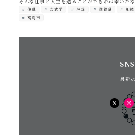
そんな仕事と人生を送ることができれば幸いだ
住職
吉武学
埋葬
滋賀県
相続
高島市
SN
最新
twitter
In