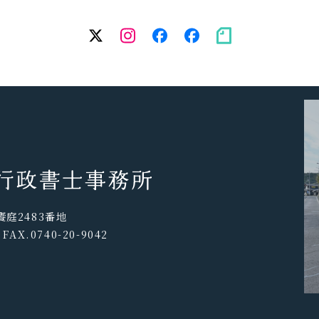
twitter
Instagram
facebook（個
facebook（
note
人）
務
所）
庭2483番地
 FAX.0740-20-9042