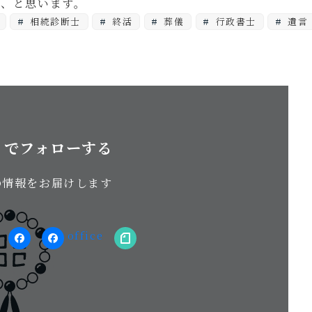
な、と思います。
相続診断士
終活
葬儀
行政書士
遺言
S でフォローする
の情報をお届けします
stagram
facebook（個
facebook（事
note
人）
務
所）