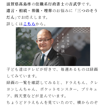
滋賀県高島市
の
住職系行政書士
の
吉武学
です。
遺言・相続・葬儀・埋葬
のお悩みに「
三つのそう
だん
｣でお応えします。
詳しくは
こちら
から。
子ども達はテレビが好きで、毎週あるものは録画
してみています。
録画の一覧を確認してみると、ドラえもん、クレ
ヨンしんちゃん、ポケットモンスター、プリキュ
ア、銭天堂などが並んでいます。
ちょうどドラえもんを見ていたので、横からのぞ