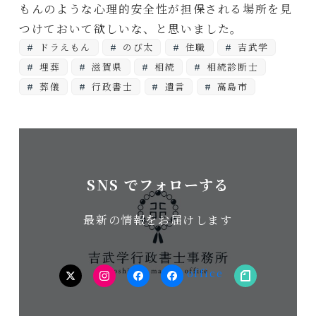
もんのような心理的安全性が担保される場所を見
つけておいて欲しいな、と思いました。
ドラえもん
のび太
住職
吉武学
埋葬
滋賀県
相続
相続診断士
葬儀
行政書士
遺言
高島市
SNS でフォローする
最新の情報をお届けします
twitter
Instagram
facebook（個
facebook（事
note
人）
務