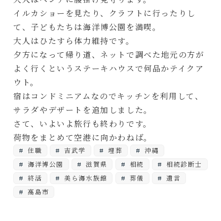
イルカショーを見たり、クラフトに行ったりし
て、子どもたちは海洋博公園を満喫。
大人はひたすら体力維持です。
夕方になって帰り道、ネットで調べた地元の方が
よく行くというステーキハウスで何品かテイクア
ウト。
宿はコンドミニアムなのでキッチンを利用して、
サラダやデザートを追加しました。
さて、いよいよ旅行も終わりです。
荷物をまとめて空港に向かわねば。
住職
吉武学
埋葬
沖縄
海洋博公園
滋賀県
相続
相続診断士
終活
美ら海水族館
葬儀
遺言
高島市