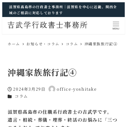
滋賀県高島市の行政書士事務所｜滋賀県を中心に近畿、関西全
域のご相談に対応しております
MENU
ホーム
お知らせ・コラム
コラム
沖縄家族旅行記④
沖縄家族旅行記④
2024年3月29日
office-yoshitake
投稿日
著
カテゴリー
コラム
者
滋賀県高島市の住職系行政書士の吉武学です。
遺言・相続・葬儀・埋葬・終活のお悩みに「三つ