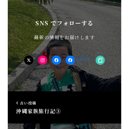
SNS でフォローする
最新の情報をお届けします
twitter
Instagram
facebook（個
facebook（事
note
人）
務
所）
古い投稿
沖縄家族旅行記③