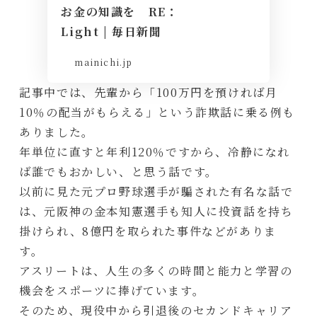
お金の知識を RE：
Light | 毎日新聞
mainichi.jp
記事中では、先輩から「100万円を預ければ月
10％の配当がもらえる」という詐欺話に乗る例も
ありました。
年単位に直すと年利120％ですから、冷静になれ
ば誰でもおかしい、と思う話です。
以前に見た元プロ野球選手が騙された有名な話で
は、元阪神の金本知憲選手も知人に投資話を持ち
掛けられ、8億円を取られた事件などがありま
す。
アスリートは、人生の多くの時間と能力と学習の
機会をスポーツに捧げています。
そのため、現役中から引退後のセカンドキャリア